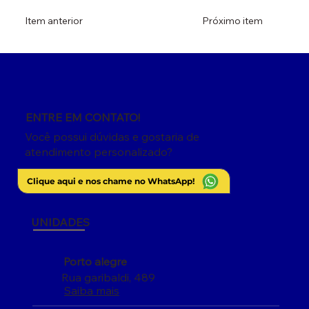
Item anterior
Próximo item
ENTRE EM CONTATO!
Você possui dúvidas e gostaria de
atendimento personalizado?
Clique aqui e nos chame no WhatsApp!
UNIDADES
Porto alegre
Rua garibaldi, 489
Saiba mais