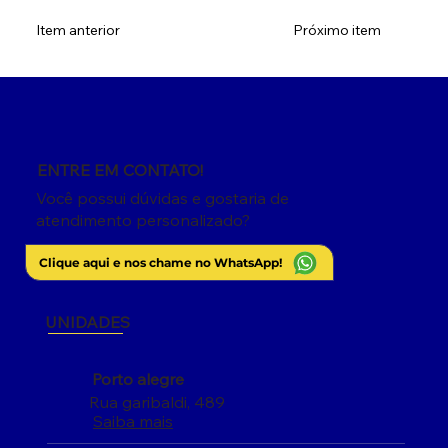
Item anterior
Próximo item
ENTRE EM CONTATO!
Você possui dúvidas e gostaria de
atendimento personalizado?
Clique aqui e nos chame no WhatsApp!
UNIDADES
Porto alegre
Rua garibaldi, 489
Saiba mais