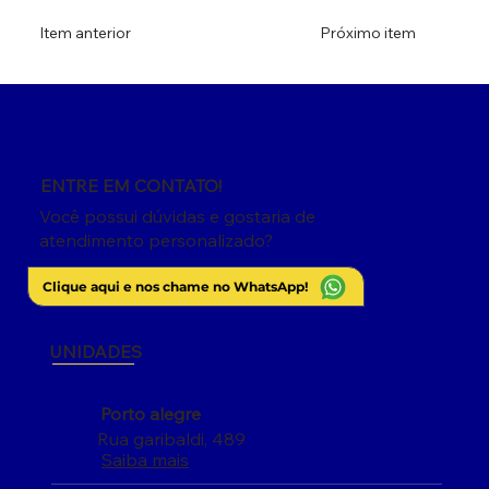
Item anterior
Próximo item
ENTRE EM CONTATO!
Você possui dúvidas e gostaria de
atendimento personalizado?
Clique aqui e nos chame no WhatsApp!
UNIDADES
Porto alegre
Rua garibaldi, 489
Saiba mais