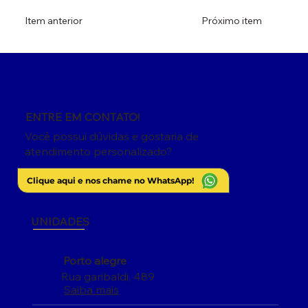
Item anterior
Próximo item
ENTRE EM CONTATO!
Você possui dúvidas e gostaria de
atendimento personalizado?
Clique aqui e nos chame no WhatsApp!
UNIDADES
Porto alegre
Rua garibaldi, 489
Saiba mais