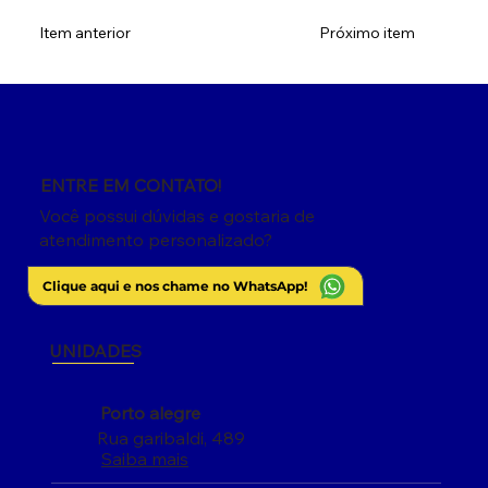
Item anterior
Próximo item
ENTRE EM CONTATO!
Você possui dúvidas e gostaria de
atendimento personalizado?
Clique aqui e nos chame no WhatsApp!
UNIDADES
Porto alegre
Rua garibaldi, 489
Saiba mais