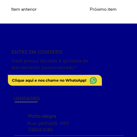
Item anterior
Próximo item
ENTRE EM CONTATO!
Você possui dúvidas e gostaria de
atendimento personalizado?
Clique aqui e nos chame no WhatsApp!
UNIDADES
Porto alegre
Rua garibaldi, 489
Saiba mais