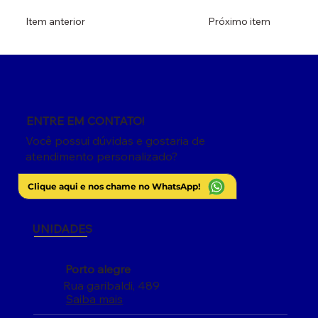
Item anterior
Próximo item
ENTRE EM CONTATO!
Você possui dúvidas e gostaria de
atendimento personalizado?
Clique aqui e nos chame no WhatsApp!
UNIDADES
Porto alegre
Rua garibaldi, 489
Saiba mais