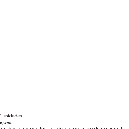
0 unidades
ações:
sensível à temperatura, por isso o processo deve ser realiz