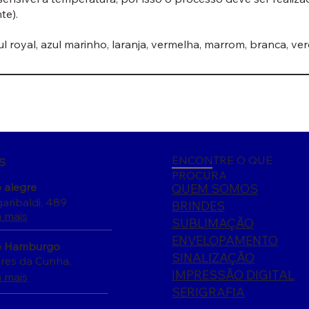
nte).
l royal, azul marinho, laranja, vermelha, marrom, branca, ve
ENCONTRE O QUE
S
PROCURA
 alegre
QUEM SOMOS
aribaldi, 489
BRINDES
 mais
SUBLIMAÇÃO
ENVELOPAMENTO
 Hamburgo
SINALIZAÇÃO
ores da Cunha,
IMPRESSÃO DIGITAL
 mais
SERIGRAFIA