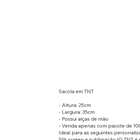
Sacola em TNT
- Altura: 25cm
- Largura: 35cm
- Possui alças de mão
- Venda apenas com pacote de 10
Ideal para as seguintes personaliz
Silk screen e sublimação (O TNT é 