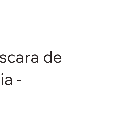
scara de
a -