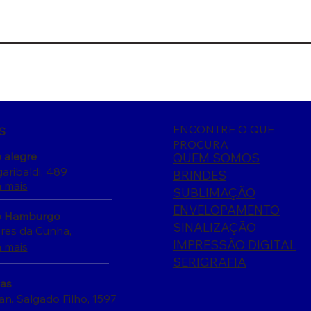
ENCONTRE O QUE
S
PROCURA
 alegre
QUEM SOMOS
aribaldi, 489
BRINDES
 mais
SUBLIMAÇÃO
ENVELOPAMENTO
 Hamburgo
SINALIZAÇÃO
ores da Cunha,
IMPRESSÃO DIGITAL
 mais
SERIGRAFIA
tas
an. Salgado Filho, 1597