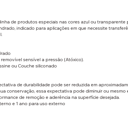
linha de produtos especiais nas cores azul ou transparente 
ndrado, indicado para aplicações em que necessite transferê
l.
drado
 removível sensível a pressão (Atóxico).
assine ou Couche siliconado
xpectativa de durabilidade pode ser reduzida em aproxima
 sua conservação, essa expectativa pode diminuir ou mesmo e
formance de remoção e aderência na superfície desejada.
terno e 1 ano para uso externo