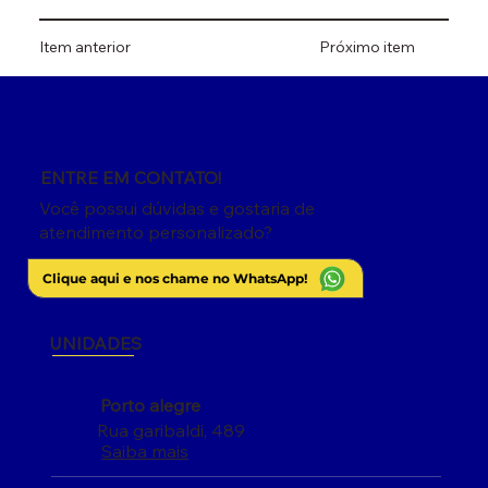
Item anterior
Próximo item
ENTRE EM CONTATO!
Você possui dúvidas e gostaria de
atendimento personalizado?
Clique aqui e nos chame no WhatsApp!
UNIDADES
Porto alegre
Rua garibaldi, 489
Saiba mais