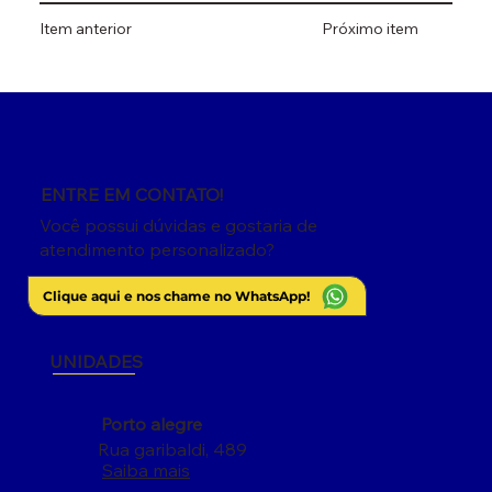
Próximo item
Item anterior
ENTRE EM CONTATO!
Você possui dúvidas e gostaria de
atendimento personalizado?
Clique aqui e nos chame no WhatsApp!
UNIDADES
Porto alegre
Rua garibaldi, 489
Saiba mais